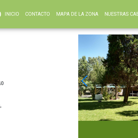
O
INICIO
CONTACTO
MAPA DE LA ZONA
NUESTRAS CA
7
40
,