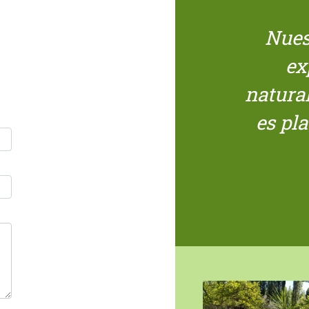
Nues
ex
natura
es pla